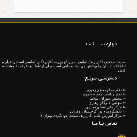
2025/12/09
انتخاب دکتر رضا الماسی به عنوان عضو
درباره ســــایت
هیات رئیسه فدراسیون هاکی
سایت شخصی دکتر رضا الماسی، در واقع رزومه آنلاین دکتر الماسی است و اخبار و
اطلاعات ایشان را پوشش می دهد و راهی است برای ارتباط دو طرفه.
+ مشاهده
کامل
دسترسـی سریـع
2024/07/03
⇐ دفتر مقام معظم رهبری
انتخاب دکتر رضا الماسی به عنوان عضو
⇐ دفتر ریاست محترم جمهور
کمیته آموزش فدراسیون فوتبال
⇐ مجلس شورای اسلامی
⇐ مجلس خبرگان رهبری
⇐ مرکز ملی فضای مجازی
⇐ دانشگاه پیام نور گرجستان اوکراین
⇐ مرکز آموزش علمی کاربردی صنعت جهانگردی تهران 3
تماس بـا مـا
2020/11/22
دفتر