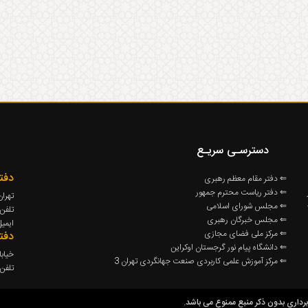
دسترسـی سریـع
دفت
⇐ دفتر مقام معظم رهبری
⇐ دفتر ریاست محترم جمهور
تهران
⇐ مجلس شورای اسلامی
تلفن :66129563 -66129737 -698
⇐ مجلس خبرگان رهبری
ايميل : asi.ir
⇐ مرکز ملی فضای مجازی
دفت
⇐ دانشگاه پیام نور گرجستان اوکراین
خیابا
⇐ مرکز آموزش علمی کاربردی صنعت جهانگردی تهران 3
تلفن : 937178
داری بدون ذکر منبع ممنوع می باشد.