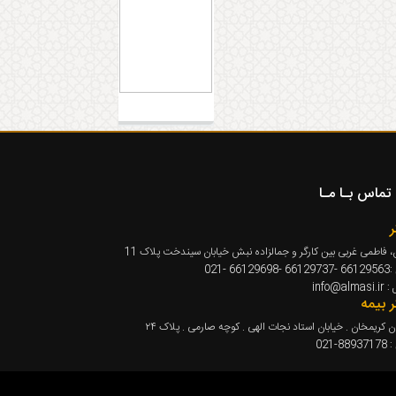
تماس بـا مـا
ر
، فاطمی غربی بین کارگر و جمالزاده نبش خیابان سیندخت پلاک 11
66129 -021
info@alm
ر بیمه
ن کریمخان . خیابان استاد نجات الهی . کوچه صارمی . پلاک ۲۴
88-021