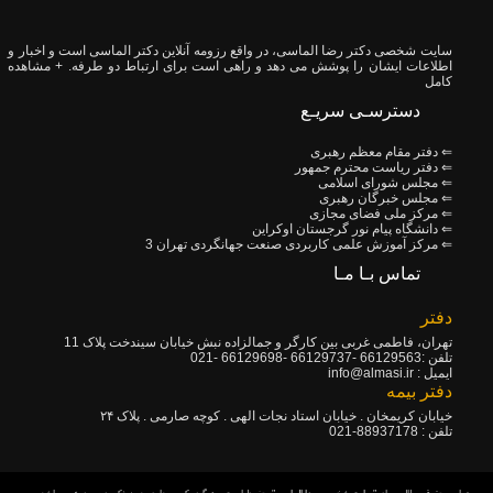
سایت شخصی دکتر رضا الماسی، در واقع رزومه آنلاین دکتر الماسی است و اخبار و
اطلاعات ایشان را پوشش می دهد و راهی است برای ارتباط دو طرفه.
+ مشاهده
کامل
دسترسـی سریـع
⇐ دفتر مقام معظم رهبری
⇐ دفتر ریاست محترم جمهور
⇐ مجلس شورای اسلامی
⇐ مجلس خبرگان رهبری
⇐ مرکز ملی فضای مجازی
⇐ دانشگاه پیام نور گرجستان اوکراین
⇐ مرکز آموزش علمی کاربردی صنعت جهانگردی تهران 3
تماس بـا مـا
دفتر
تهران، فاطمی غربی بین کارگر و جمالزاده نبش خیابان سیندخت پلاک 11
تلفن :66129563 -66129737 -66129698 -021
ايميل : info@almasi.ir
دفتر بیمه
خیابان کریمخان . خیابان استاد نجات الهی . کوچه صارمی . پلاک ۲۴
تلفن : 88937178-021